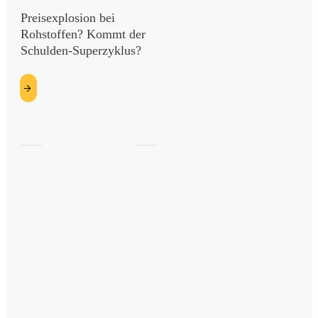
Preisexplosion bei
Rohstoffen? Kommt der
Schulden-Superzyklus?
etzt
esen