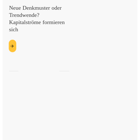
Neue Denkmuster oder
Trendwende?
Kapitalströme formieren
sich
etzt
esen