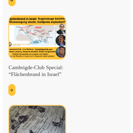
esen
Cambrigde-Club Special:
“Flächenbrand in Israel”
etzt
esen