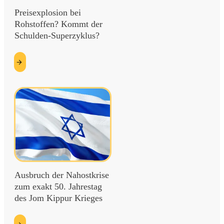
Preisexplosion bei
Rohstoffen? Kommt der
Schulden-Superzyklus?
etzt
esen
Ausbruch der Nahostkrise
zum exakt 50. Jahrestag
des Jom Kippur Krieges
etzt