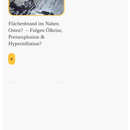
Flächenbrand im Nahen
Osten? – Folgen Ölkrise,
Preisexplosion &
Hyperinflation?
etzt
esen