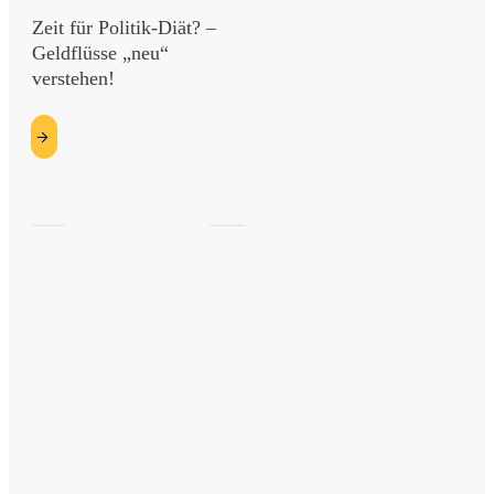
Zeit für Politik-Diät? –
Geldflüsse „neu“
verstehen!
etzt
esen