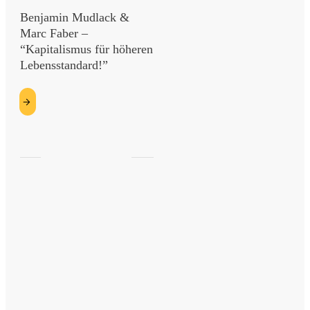
Benjamin Mudlack &
Marc Faber –
“Kapitalismus für höheren
Lebensstandard!”
etzt
esen