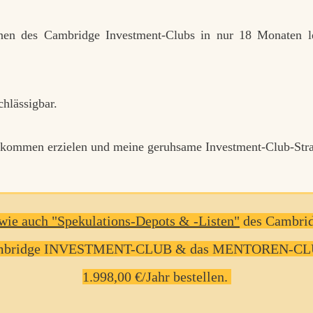
onen des Cambridge
Investment-Clubs
in nur 18 Monaten l
chlässigbar.
inkommen erzielen und
meine geruhsame Investment-Club-Stra
n wie auch "Spekulations-Depots & -Listen"
des Cambrid
Cambridge INVESTMENT-CLUB & das MENTOREN-CLUB-Z
1.998,00 €/Jahr bestellen.