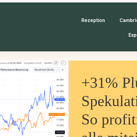
Rezeption
Cambri
Exp
+31% Pl
Spekulat
So profit