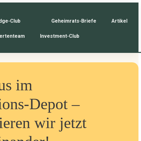
dge-Club
Geheimrats-Briefe
Artikel
ertenteam
Investment-Club
us im
ions-Depot –
ieren wir jetzt