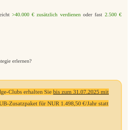
eicht
>40.000 € zusätzlich verdienen
oder fast
2.500 €
tegie
erlernen?
ge-Clubs erhalten Sie
bis zum 31.07.2025 mit
usatzpaket für NUR 1.498,50 €/Jahr statt