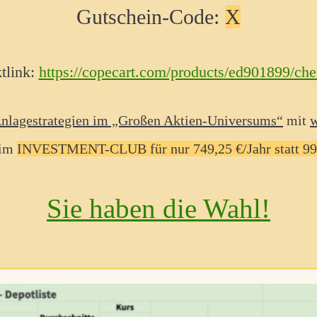
Gutschein-Code:
X
tlink:
https://copecart.com/products/ed901899/ch
Anlagestrategien im „Großen Aktien-Universums“
mit
w
 im
INVESTMENT-CLUB für nur 749,25 €/Jahr statt 999
Sie haben die Wahl!