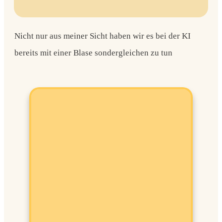
Nicht nur aus meiner Sicht haben wir es bei der KI
bereits mit einer Blase sondergleichen zu tun
ensaufbau in
en Zeiten
Value-
n
Kauf-Chancen