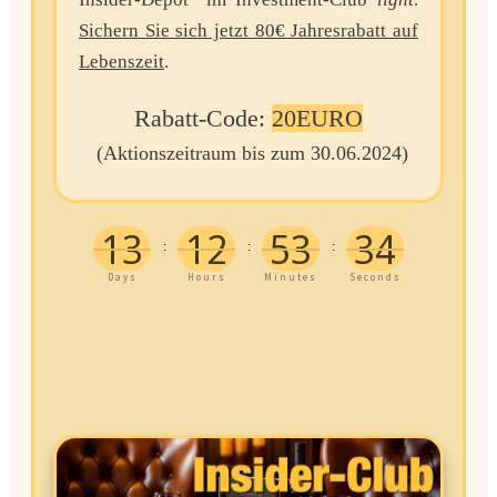
Sichern Sie sich jetzt 80€ Jahresrabatt auf
Lebenszeit
.
Rabatt-Code:
20EURO
(Aktionszeitraum bis zum 30.06.2024)
13
12
53
34
:
:
:
Days
Hours
Minutes
Seconds
Jetzt einsteigen & LifeTime-
Rabatt sichern!