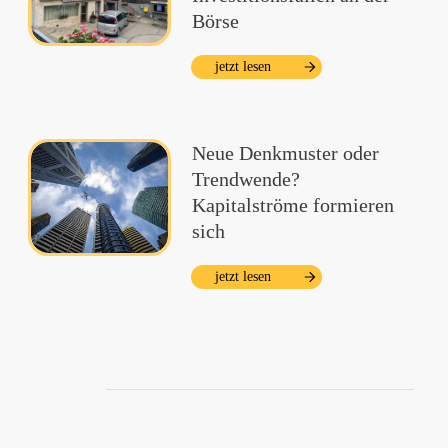
Börse
jetzt lesen
Neue Denkmuster oder
Trendwende?
Kapitalströme formieren
sich
jetzt lesen