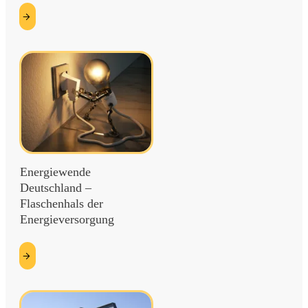
etzt
esen
Energiewende
Deutschland –
Flaschenhals der
Energieversorgung
etzt
esen