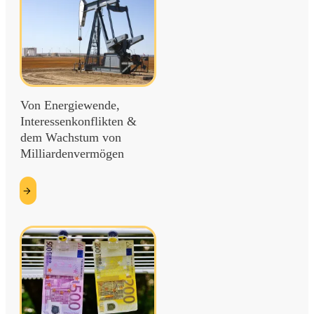
Von Energiewende,
Interessenkonflikten &
dem Wachstum von
Milliardenvermögen
etzt
esen