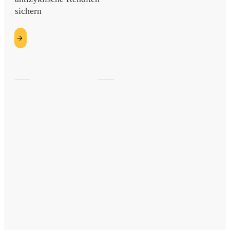
sichern
etzt
esen