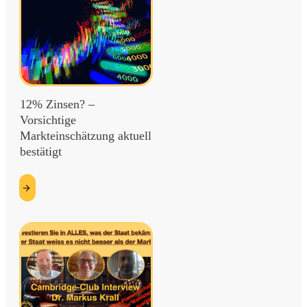
12% Zinsen? –
Vorsichtige
Markteinschätzung aktuell
bestätigt
etzt
esen