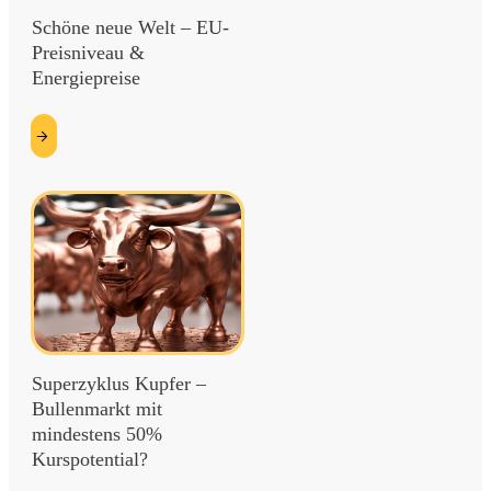
Schöne neue Welt – EU-
Preisniveau &
Energiepreise
etzt
esen
Superzyklus Kupfer –
Bullenmarkt mit
mindestens 50%
Kurspotential?