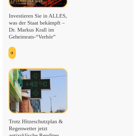
Investieren Sie in ALLES,
was der Staat bekämpft –
Dr. Markus Krall im
Geheimrats-“Verhör”
etzt
esen
Trotz Hitzeschutzplan &
Regenwetter jetzt
antizyklische Renditen