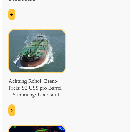
etzt
esen
Achtung Rohöl: Brent-
Preis: 92 US$ pro Barrel
– Stimmung: Überkauft!
etzt
esen