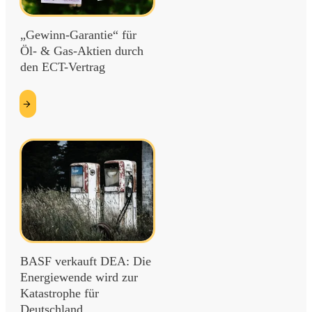
„Gewinn-Garantie“ für
Öl- & Gas-Aktien durch
den ECT-Vertrag
etzt
esen
BASF verkauft DEA: Die
Energiewende wird zur
Katastrophe für
Deutschland